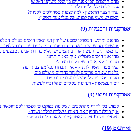
מהם הדגמים הכי אפנתיים בין שלל משקפי השמש
4 סטיילים של חליפות לגבר
נעלי הצעד הראשון - למה לצפות כשהולכים לקניות?
האם יש משמעות למותג של נעלי צעד ראשון?
אטרקציות והפעלות
(
9
)
מהפנט ומרגש: הצטרפו למסע של ירון זיגי האמן חושים בעולם הטלפ
אינטימי, מגבש ושובר שגרה: הרעיונות הכי טובים עבור גיבוש לצוו
כך משדרגים חופשת קרוז בתקציב ישראלי: בחירת קבינה, מבצעים נסת
מהו אמן חושים מומלץ? איך באמת תדעו?
מדוע דווקא אמן חושים לבת מצווה?
נעלי צעד ראשון לתינוק - איך תבחרו נעל מעוצבת ויפה
כל מה שאתם צריכים לאחר צהריים מושלם בים
מעבר מהפרינט לדיגיטל למעצבים גרפיים
יום העצמאות - רעיונות עסקיים שקל וכיף לעשות
אטרקציות ופנאי
(
3
)
לנפוש בלי לחרוג מהתקציב: 7 מלונות בפוקט שיאפשרו לכם חופשה נעימה וחסכונית
איך כיפלנד תהפוך את האירוע שלכם לבלתי נשכח?
חיפאים אלינו! אלה האטרקציות שאסור לכם לפספס
אירועים
(
19
)