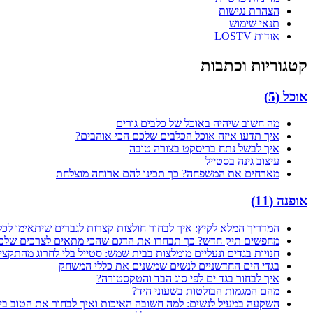
הצהרת נגישות
תנאי שימוש
אודות LOSTV
קטגוריות וכתבות
אוכל
(
5
)
מה חשוב שיהיה באוכל של כלבים גורים
איך תדעו איזה אוכל הכלבים שלכם הכי אוהבים?
איך לבשל נתח בריסקט בצורה טובה
עיצוב גינה בסטייל
מארחים את המשפחה? כך תכינו להם ארוחה מוצלחת
אופנה
(
11
)
המדריך המלא לקיץ: איך לבחור חולצות קצרות לגברים שיתאימו לכל
מחפשים תיק חדש? כך תבחרו את הדגם שהכי מתאים לצרכים שלכ
חנויות בגדים ונעליים מומלצות בבית שמש: סטייל בלי לחרוג מהתקצי
בגדי הים החדשניים לנשים שמשנים את כללי המשחק
איך לבחור בגד ים לפי סוג הבד והטקסטורה?
מהם המגמות הבולטות בשעוני היד?
השקעה במעיל לנשים: למה חשובה האיכות ואיך לבחור את הטוב בי