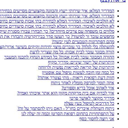
המדריך המלא: איך שירותי ייעוץ והכוונה מקצועיים מסייעים בבחירת 
המדריך המלא: איך שירותי ייעוץ והכוונה מקצועיים מסייעים בבחירת 
לא הולכים לאיבוד: המדריך המלא לבחירת בתי אבות סיעודיים בחיפ
לא הולכים לאיבוד: המדריך המלא לבחירת בתי אבות סיעודיים בחיפ
מלווים בן משפחה עם צרכים מיוחדים? כך תבחרו עבורו מסגרת שיק
מחפשים עובד זר לסיעוד? כך תעשו סדר בבירוקרטיה ותבחרו את המ
מהם הפתרונות הטבעיים לעין יבשה?
להשתלה בלי לגלח? כך עוברים מיצוי יחידות זקיקים בשיער ארוך/קצ
הורה מבוגר עובר לבית אבות: כל מה שצריך לדעת
ההורה המבוגר עובר לבית אבות? כל המידע הנחוץ לתכנון המעבר
היתרונות של יישור שיניים: מדריך מקיף
היתרונות של קריאה לבריאות נפשית ולרווחה
כל כמה זמן חובה לעשות טיפול עם אופטיון
חוות דעת רפואית ריאות - מתי נצטרך אותה?
איזה תומך למרפק מומלץ לאחר ניתוח
איך לאהוב אוכל בריא וספורט?
איך לבדוק אם בית מרקחת מקוון הוא אתר איכותי ואמין?
מדריך מקוצר לאושר פרטי
כל הדרכים לטיפול בעין עצלה
ניתוח השתלת איברים בחו"ל - האם ניתן להסתמך על זה?
על התפתחויות בתחום רפואת הסרטן וכמה זה יעלה לנו
אני רוצה לחסוך כסף