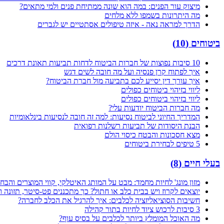
מיצוק עור הפנים: במה הוא שונה ממתיחת פנים ולמי מתאים?
מה היתרונות בשמפו ללא מלחים
הדרך למראה נאה - איזה טיפולים אסתטיים יש לגברים
ביטוחים
(
10
)
10 סיבות נפוצות של חברות הביטוח לדחות תביעות תאונת דרכים
איך לפתוח קרן פנסיה ועל מה חובה לשים דגש
איך עורך דין יסייע לכם בתביעה מול חברת הביטוח?
ליווי בזיהוי ביטוחים כפולים
ליווי בזיהוי ביטוחים כפולים
מה חברות הביטוח יודעות עלי?
המדריך החיוני לביטוח נסיעות: למה זה חובה לנסיעות בינלאומיות
הבנת היסודות של תביעות רשלנות רפואית
מצא חסכונות והבטח כיסוי הולם
5 טיפים לבחירת ביטוחים
בעלי חיים
(
8
)
מזון מונג' לחיות מחמד: מבט על המותג האיטלקי, קווי המוצרים והבח
יוצאים לקרוז ויש בבית כלב או חתול? כך מתכננים פט-סיטר, תזונה 
חשיבות הסוציאליזציה לכלבים: איך להרגיל את הכלב לחברה?
3 סיבות לרכוש ציוד לחיות בתור קהילה
מה האוכל המומלץ ביותר לכלבים על בסיס עוף?