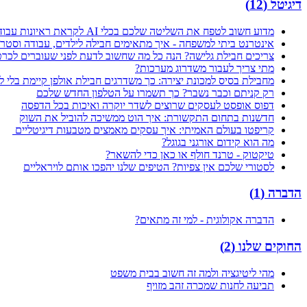
דיגיטל
(
12
)
מדוע חשוב לטפח את השליטה שלכם בכלי AI לקראת ראיונות עבודה בדיגיטל
אינטרנט ביתי למשפחה - איך מתאימים חבילה לילדים, עבודה וסטרי
צריכים חבילת גלישה? הנה כל מה שחשוב לדעת לפני שעוברים לכרטיס M
מתי צריך לעבור משדרוג מערכות?
מחבילת בסיס למכונת יצירה: כך משדרגים חבילת אולפן קיימת בלי ל
רק קניתם וכבר נשבר? כך תשמרו על הטלפון החדש שלכם
דפוס אופסט לעסקים שרוצים לשדר יוקרה ואיכות בכל הדפסה
חדשנות בתחום התקשורת: איך הוט ממשיכה להוביל את השוק
קריפטו בעולם האמיתי: איך עסקים מאמצים מטבעות דיגיטליים
מה הוא קידום אורגני בגוגל?
טיקטוק - טרנד חולף או כאן כדי להשאר?
לסטורי שלכם אין צפיות? הטיפים שלנו יהפכו אותם לויראליים
הדברה
(
1
)
הדברה אקולוגית - למי זה מתאים?
החוקים שלנו
(
2
)
מהי ליטיגציה ולמה זה חשוב בבית משפט
תביעה לחנות שמכרה זהב מזויף