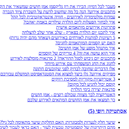
מעבר לכל דמיון: הכירו את רון גליקסמן אמן חושים שמשאיר את הק
מתכננים אירוע? הנה כל מה שחשוב לדעת על השכרת ציוד הגברה
עמדות מולטימדיה לאירועים - חוויה אינטראקטיבית לכל קהל
איך לבחור הפעלות ליום הולדת שילדים באמת יאהבו?
פתרונות אירועים מותאמים אישית
איך לתכנן יום הולדת בפארק - שלב אחר שלב להצלחה
5 רעיונות למתנות לאורחים באירועים (שאחד מהם יהיה נרות)
האם יש קסמים המותאמים לחגים?
איך מתנהל מופע של אמן חושים?
איך הוא עושה את זה? 4 טריקים של קוסמים
מתכננים יום גיבוש לסגל ההוראה? 2 סדנאות מומלצות לאירוע
לחגוג את החג המשפחתי עם אירוע מיוחד
אלו הדברים שחובה לבדוק לפני שקובעים חתונה
מפיקים אירוע? גלו כיצד למצוא את הסטנדאפיסט המושלם עבורכם
3 אטרקציות מקוריות למסיבת רווקים
קוסם יכול להגיע לכל מקום?
סדנאות יצירה בימי הולדת
האטרקציה לבר מצווה שכולם רוצים - אמן חושים
כך תמצאו את אמן החושים המתאים לאירוע שלכם
אסתטיקה ויופי
(
5
)
שיער חלק לנערות ולמבוגרות: האם החלקת שיער מתאימה לכל גיל?
מהם היתרונות של קוסמטיקה טבעית לעור - האם כדאי לעבור לשימ