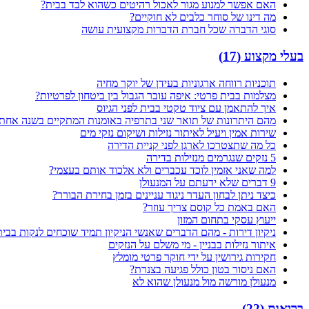
האם אפשר למנוע מגור לאכול רהיטים כשהוא לבד בבית?
מה דינו של סוחר כלבים לא חוקיים?
סוגי הדברה שכל חברת הדברות מקצועית עושה
בעלי מקצוע
(
17
)
תוכניות רווחה ארגוניות בעידן של יוקר מחיה
מצלמות בבית פרטי: איפה עובר הגבול בין ביטחון לפרטיות?
איך להתאמן עם ציוד טקטי בבית לפני הגיוס
מהם היתרונות של תואר שני בתרפיה באומנות המתקיים בשנה אחת
שירות אמין ויעיל לאיתור נזילות ושיקום נזקי מים
כל מה שתצטרכו לארגן לפני קניית הדירה
5 נזקים שנגרמים מנזילות בדירה
למה שאני אזמין לוכד עכברים ולא אלכוד אותם בעצמי?
9 דברים שלא ידעתם על המנעולן
כיצד ניתן לבחון העדר ניגוד עניינים בזמן בחירת הבורר?
האם באמת כל קוסם צריך עוזר?
ייעוץ עסקי בתחום המזון
ניקיון דירות - מהם הדברים שאנשי הניקיון תמיד שוכחים לנקות בבית
איתור נזילות בבניין - מי משלם על הנזקים
חקירות גירושין על ידי חוקר פרטי מומלץ
האם ניסור בטון כולל פגיעה בצנרת?
מנעולן מורשה מול מנעולן שהוא לא
בריאות
(
22
)