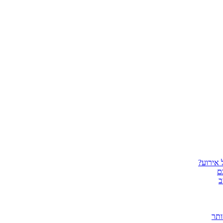
 אירוע?
ם
ב
ותר