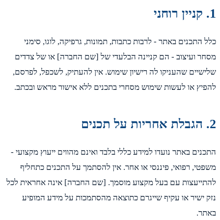
 התכנים באתר - לרבות כתבות, תמונות, גרפיקה, לוגו, סימני
ר ועיצוב - הם קניינה הבלעדי של [שם החברה] או של צדדים
שיים שהעניקו לה רישיון שימוש. אין להעתיק, לשכפל, לפרסם,
יץ או לעשות שימוש מסחרי בתכנים ללא אישור מראש ובכתב.
נים באתר נועדו למידע כללי בלבד ואינם מהווים ייעוץ מקצועי -
טי, רפואי, פיננסי או אחר. אין להסתמך על התכנים כתחליף
ייעצות עם בעל מקצוע מוסמך. [שם החברה] אינה אחראית לכל
 ישיר או עקיף שייגרם כתוצאה מהסתמכות על מידע המופיע
ר.