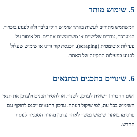
תמש מתחייב לעשות באתר שימוש חוקי בלבד ולא לפגוע בזכויות
רכת, צדדים שלישיים או משתמשים אחרים. חל איסור על
פעילות אוטומטית (scraping), הכנסת קוד זדוני או שימוש שעלול
וע בפעילות התקינה של האתר.
 החברה] רשאית לעדכן, לשנות או להסיר תכנים ולעדכן את תנאי
מוש בכל עת, לפי שיקול דעתה. עדכון התנאים ייכנס לתוקף עם
ומו באתר. שימוש נמשך לאחר עדכון מהווה הסכמה לנוסח
ש.