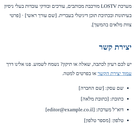
מערכת LOSTV מורכבת מכותבים, עורכים ובודקי עובדות בעלי ניסיון
תונות ובכתיבת תוכן דיגיטלי בעברית. [שם עורך ראשי] · [פרטי
ת מלאים בהמשך].
ירת קשר
לכם רעיון לכתבה, שאלה או תיקון? נשמח לשמוע. פנו אלינו דרך
ד יצירת הקשר
או בפרטים למטה.
שם עסק: [שם החברה]
כתובת: [כתובת מלאה]
דוא"ל מערכת: [editor@example.co.il]
טלפון: [מספר טלפון]