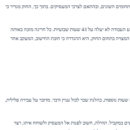
ומים השונים, ובהתאם לצרכי המעסיקים. בתוך כך, החוק מגדיר כי
באופן יומי, על יום העבודה להיות בין שמונה שעות, כאשר כול חריגה לכיוון השעה התשיעית מזכה בתשלום שעות נוספות. מבחינה שבועית, שבוע העבודה לא יעלה על 43 שעות שבועיות. כל חריגה מזכה באותה
 הראשונות, ולאחר מכן 150% לכול שעה. התייחסות חשובה נוספת המצויה בתחום החוק, היא ההגדרה כי חובת החישוב, המעקב אחר
עות נוספות, כהלנת שכר לכול עניין ודבר. מדובר על עבירה פלילית,
ם במקביל. תחילה, חשוב לפנות אל המעסיק ולשוחח איתו, רצוי