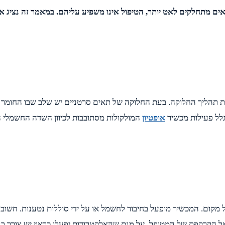
ים מתחלקים לאט יותר, הטיפול אינו משפיע עליהם. במאמר זה נציג את
הליך החלוקה. בעת החלוקה של תאים סרטניים יש שלב שבו החומר הג
לל פעילות מכשיר
אופטיון
המולקולות מסתובבות לכיוון השדה החשמלי 
קום. המכשיר מופעל בחיבור לחשמל או על ידי סוללות נטענות. חשוב
הקרקפת של המטופל. על מנת שהאלקטרודות יפעלו כראוי יש צורך בגי