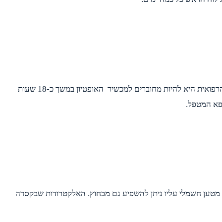
בשונה מטיפולים תרופתיים רגילים, על מנת שטיפול בשדות חשמליים יעבוד יש צורך להיות מחוברים למכשיר באופן רציף ככל שניתן. ההמלצה הרפואית היא להיות מחוברים למכשיר האופטיון במשך כ-18 שעות
ופא המטפל.
 מטען חשמלי עליו ניתן להשפיע גם מבחוץ. האלקטרודות שבקסדה